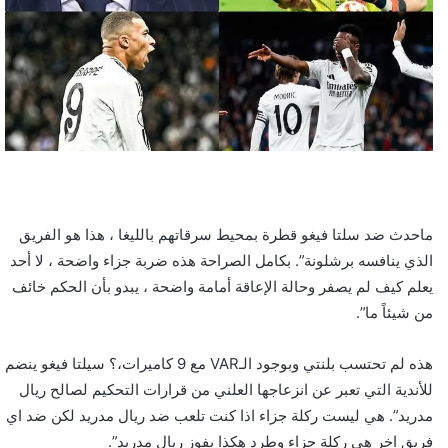
ماحدث ضد سلتا فيغو قطرة بمحيط سرقاتهم بالليغا ، هذا هو الفريق
الذي ينافسه برشلونة”. بكامل الصراحة هذه ضربة جزاء واضحة ، لا أحد
يعلم كيف لم يصفر وحالة الإعاقة أمامة واضحة ، يبدو بأن الحكم خائف
من شيئاً ما”.
هذه لم تحتسب بلنتي وبوجود الـVAR مع 9 كاميرات،؟ سيلتا فيغو ينضم
للأندية التي تعبر عن انزعاجها العلني من قرارات التحكيم لصالح ريال
مدريد”. هي ليست ركلة جزاء اذا كنت تلعب ضد ريال مدريد لكن ضد اي
فريق اخر هي ركلة جزاء وطرد هكذا يفوز ريال مدريد”.