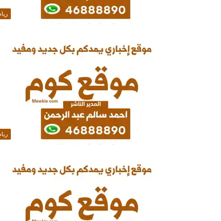
ريا
ريا