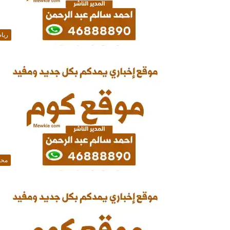
ريا
محل