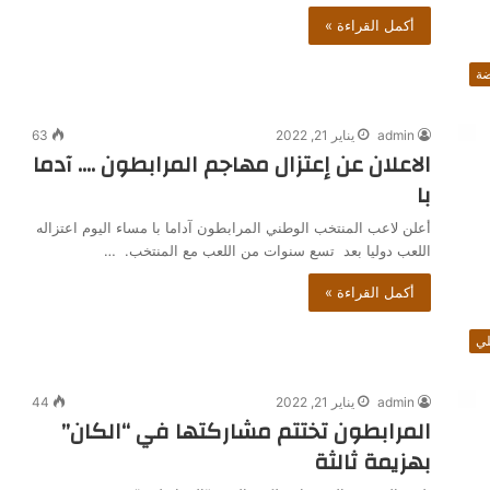
أكمل القراءة »
ضة
admin
يناير 21, 2022
63
الاعلان عن إعتزال مهاجم المرابطون …. آدما
با
أعلن لاعب المنتخب الوطني المرابطون آداما با مساء اليوم اعتزاله
اللعب دوليا بعد تسع سنوات من اللعب مع المنتخب. …
أكمل القراءة »
ي
admin
يناير 21, 2022
44
المرابطون تختتم مشاركتها في “الكان”
بهزيمة ثالثة