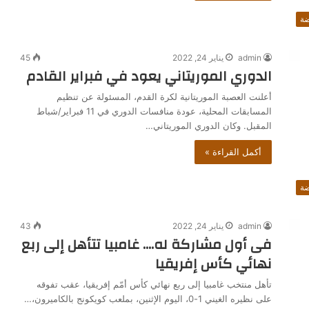
ضة
admin
يناير 24, 2022
45
الدوري الموريتاني يعود في فبراير القادم
أعلنت العصبة الموريتانية لكرة القدم، المسئولة عن تنظيم
المسابقات المحلية، عودة منافسات الدوري في 11 فبراير/شباط
المقبل. وكان الدوري الموريتاني…
أكمل القراءة »
ضة
admin
يناير 24, 2022
43
فى أول مشاركة له…. غامبيا تتأهل إلى ربع
نهائي كأس إفريقيا
تأهل منتخب غامبيا إلى ربع نهائي كأس أمّم إفريقيا، عقب تفوقه
على نظيره الغيني 1-0، اليوم الإثنين، بملعب كويكونج بالكاميرون،…