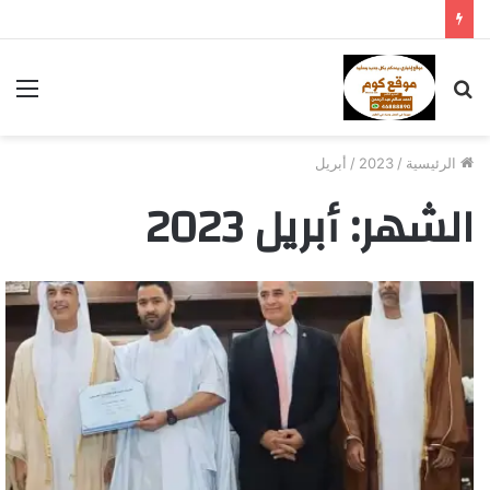
بحث
الق
عن
الرئيسية
/
2023
/
أبريل
الشهر:
أبريل 2023