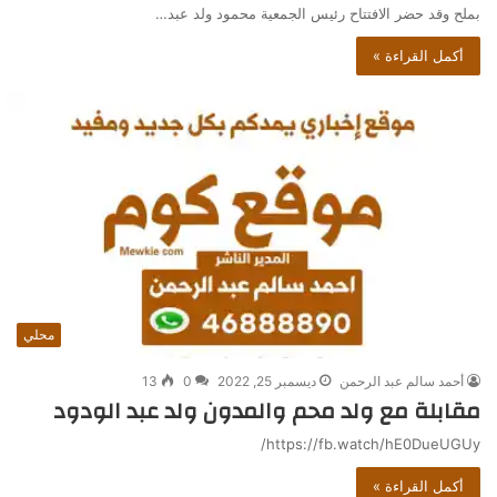
بملح وقد حضر الافتتاح رئيس الجمعية محمود ولد عبد…
أكمل القراءة »
محلي
أحمد سالم عبد الرحمن
ديسمبر 25, 2022
0
13
مقابلة مع ولد محم والمدون ولد عبد الودود
https://fb.watch/hE0DueUGUy/
أكمل القراءة »